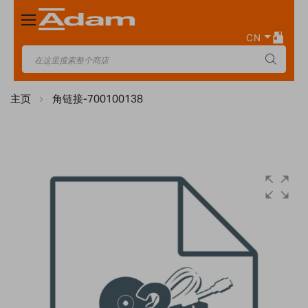
Toggle
Nav
CN
主页
角链接-700100138
Skip
to
the
end
of
the
images
gallery