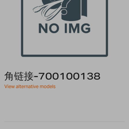
Skip
to
角链接-700100138
the
beginning
View alternative models
of
the
images
gallery