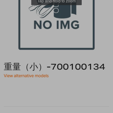
Tap and hold to zoom
Skip
to
重量（小）-700100134
the
beginning
View alternative models
of
the
images
gallery