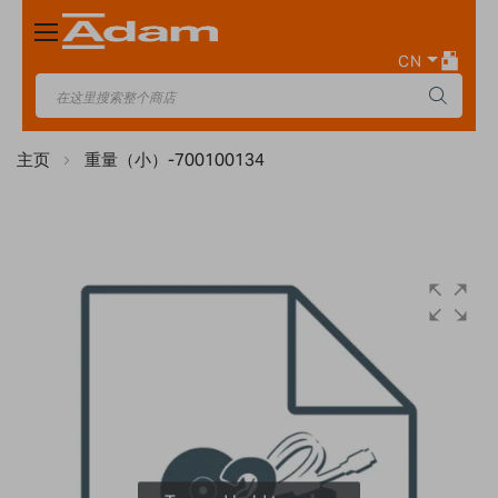
Toggle
Nav
CN
主页
重量（小）-700100134
Skip
to
the
end
of
the
images
gallery