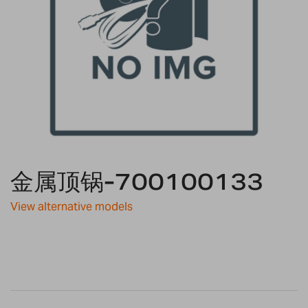
Skip
to
金属顶锅-700100133
the
beginning
View alternative models
of
the
images
gallery