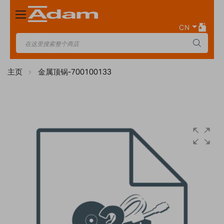
Toggle
Nav
CN
主页
金属顶锅-700100133
Skip
to
the
end
of
the
images
gallery