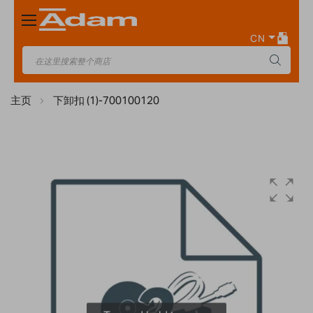
Toggle
Nav
CN
主页
下卸扣 (1)-700100120
Skip
to
the
end
of
the
images
gallery