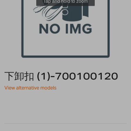
Tap and hold to zoom
Skip
下卸扣 (1)-700100120
to
the
beginning
View alternative models
of
the
images
gallery