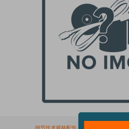
Skip
to
the
细节
技术规格
配件