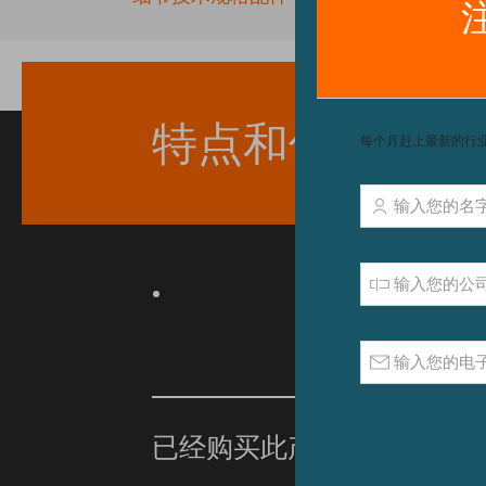
beginning
of
the
images
gallery
特点和优点
已经购买此产品？
单击此处