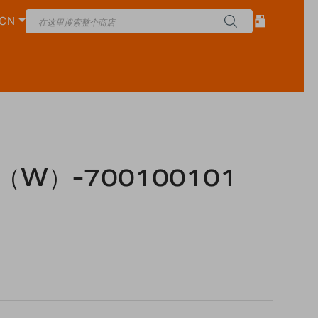
CN
W）-700100101