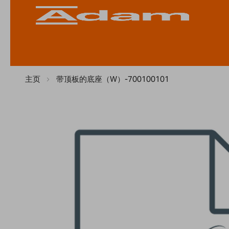
主页
带顶板的底座（W）-700100101
Skip
to
the
end
of
the
images
gallery