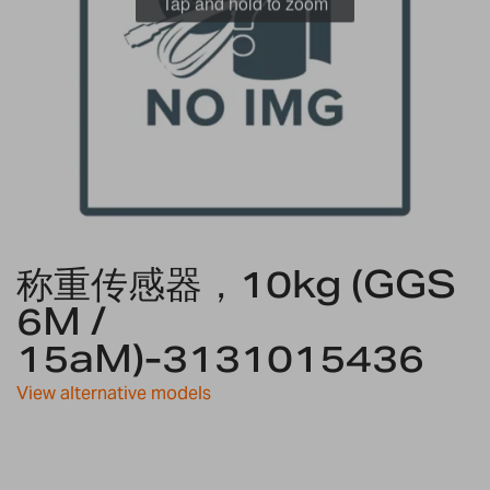
Tap and hold to zoom
Skip
称重传感器，10kg (GGS
to
the
6M /
beginning
15aM)-3131015436
of
the
images
View alternative models
gallery