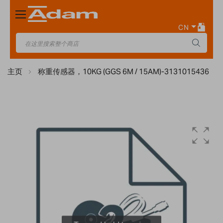
Toggle
Nav
CN
主页
称重传感器，10KG (GGS 6M / 15AM)-3131015436
Skip
to
the
end
of
the
images
gallery