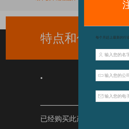
beginning
of
the
images
gallery
特点和优点
已经购买此产品？
单击此处