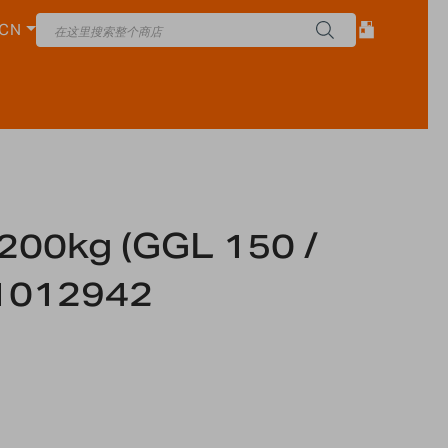
CN
0kg (GGL 150 /
1012942