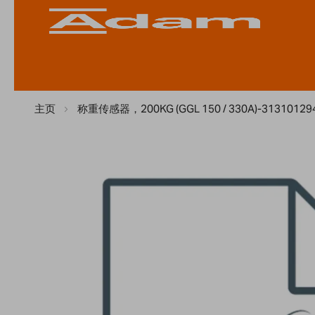
主页
称重传感器，200KG (GGL 150 / 330A)-31310129
Skip
to
the
end
of
the
images
gallery