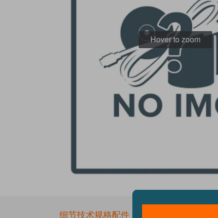
Hover to zoom
Skip
to
the
细节
技术规格
配件