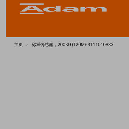
主页
称重传感器，200KG (120M)-3111010833
Skip
Skip
to
to
the
the
end
beginning
of
of
the
the
images
images
gallery
gallery