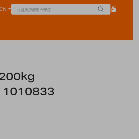
CN
00kg
11010833