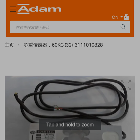
Toggle
Nav
CN
主页
称重传感器，60KG (32)-3111010828
Skip
to
the
end
of
the
images
Tap and hold to zoom
gallery