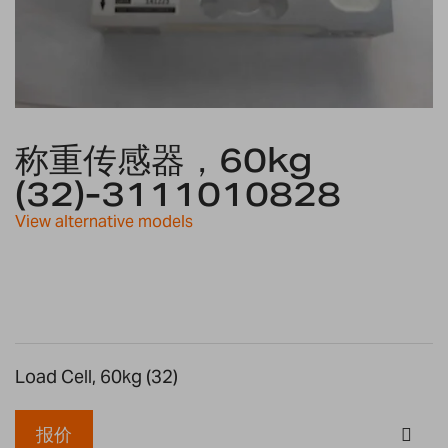
Skip
to
称重传感器，60kg
the
(32)-3111010828
beginning
of
View alternative models
the
images
gallery
Load Cell, 60kg (32)
报价