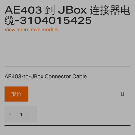
AE403 到 JBox 连接器电
to
the
缆-3104015425
beginning
of
View alternative models
the
images
gallery
AE403-to-JBox Connector Cable
报价