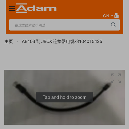
Toggle
Nav
CN
主页
AE403 到 JBOX 连接器电缆-3104015425
Skip
to
the
end
Tap and hold to zoom
of
the
images
gallery
Skip