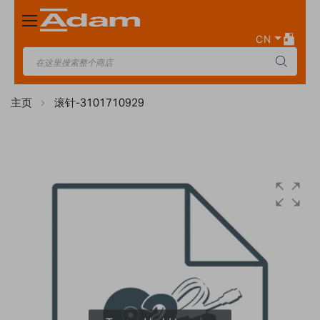
Toggle
Nav
CN
主页
滚针-3101710929
Skip
to
the
end
of
the
images
gallery