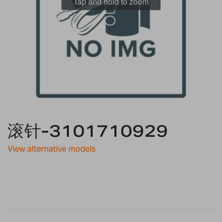
Tap and hold to zoom
Skip
to
滚针-3101710929
the
beginning
View alternative models
of
the
images
gallery