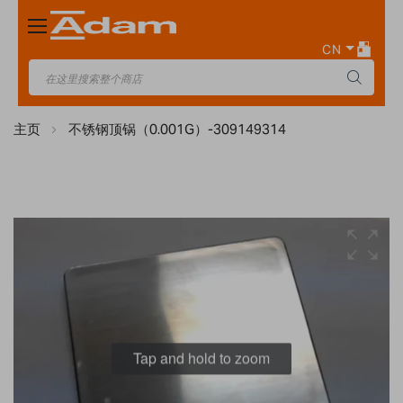
Toggle
Nav
CN
主页
不锈钢顶锅（0.001G）-309149314
Skip
to
the
end
of
the
images
Tap and hold to zoom
gallery