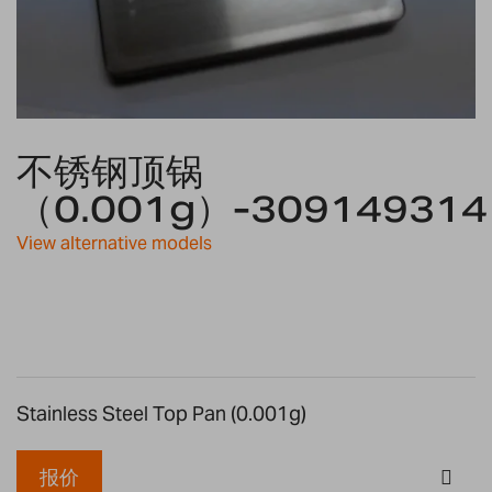
Skip
不锈钢顶锅
to
the
（0.001g）-309149314
beginning
of
View alternative models
the
images
gallery
Stainless Steel Top Pan (0.001g)
报价