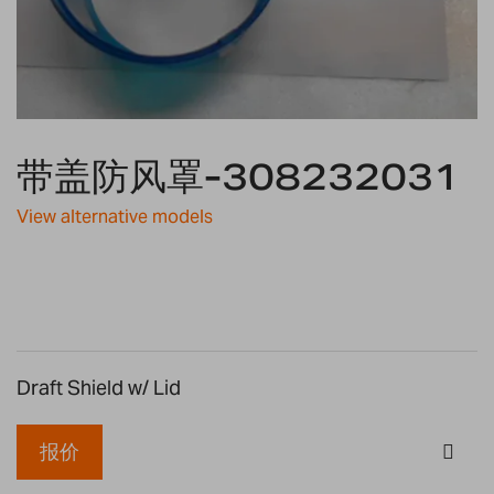
Skip
to
带盖防风罩-308232031
the
beginning
View alternative models
of
the
images
gallery
Draft Shield w/ Lid
报价