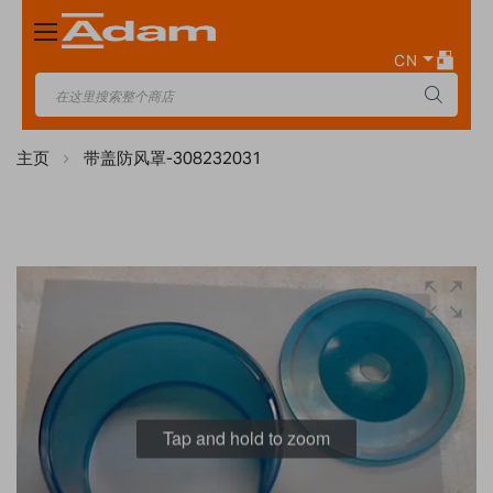
Toggle
Nav
CN
主页
带盖防风罩-308232031
Skip
to
the
end
of
the
images
Tap and hold to zoom
gallery