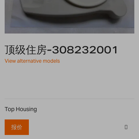
Skip
to
顶级住房-308232001
the
beginning
View alternative models
of
the
images
gallery
Top Housing
报价