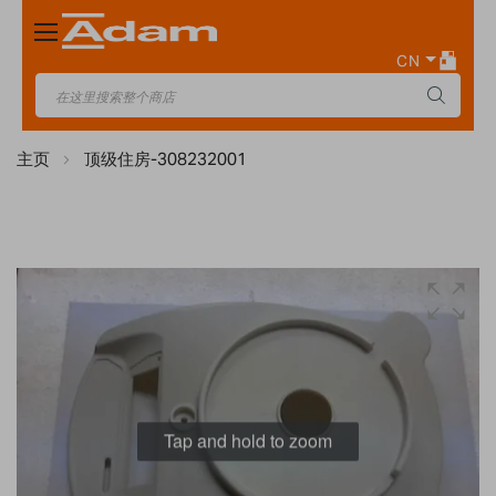
Toggle
Nav
CN
主页
顶级住房-308232001
Skip
to
the
end
of
the
images
Tap and hold to zoom
gallery