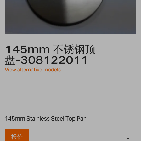
Skip
145mm 不锈钢顶
to
the
盘-308122011
beginning
of
View alternative models
the
images
gallery
145mm Stainless Steel Top Pan
报价