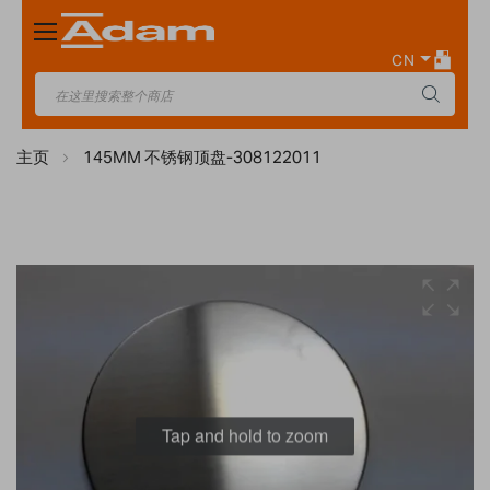
Toggle
Nav
CN
主页
145MM 不锈钢顶盘-308122011
Skip
to
the
end
of
the
images
Tap and hold to zoom
gallery