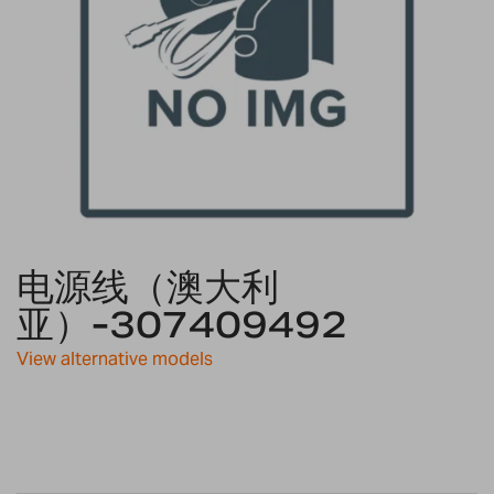
Skip
电源线（澳大利
to
the
亚）-307409492
beginning
of
View alternative models
the
images
gallery