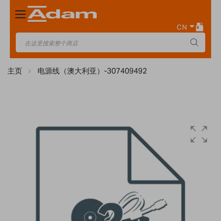
Toggle
Nav
CN
主页
电源线（澳大利亚）-307409492
Skip
to
the
end
of
the
images
gallery