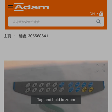
Toggle
Nav
CN
主页
键盘-305568641
Skip
to
the
end
of
the
images
Tap and hold to zoom
gallery