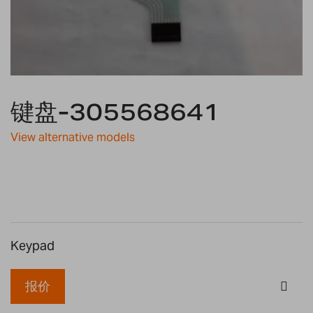
Skip
to
键盘-305568641
the
beginning
View alternative models
of
the
images
gallery
Keypad
报价