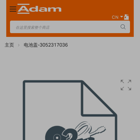
Toggle
Nav
CN
主页
电池盖-3052317036
Skip
to
the
end
of
the
images
gallery