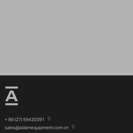
+ 86 (27) 59420391
sales@adamequipment.com.cn