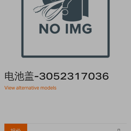
Skip
电池盖-3052317036
to
the
beginning
View alternative models
of
the
images
gallery
报价