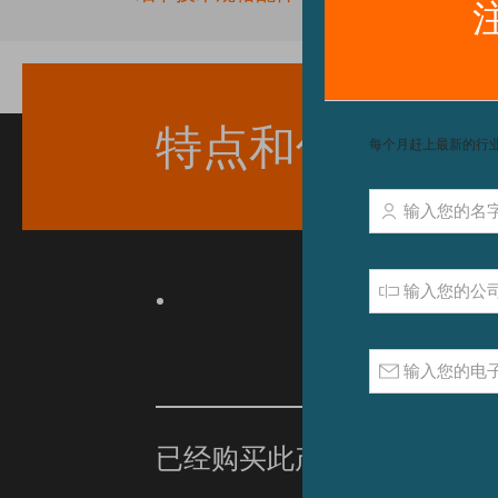
beginning
of
the
images
gallery
特点和优点
已经购买此产品？
单击此处