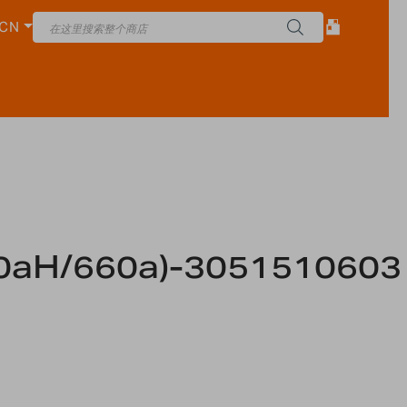
CN
0aH/660a)-3051510603