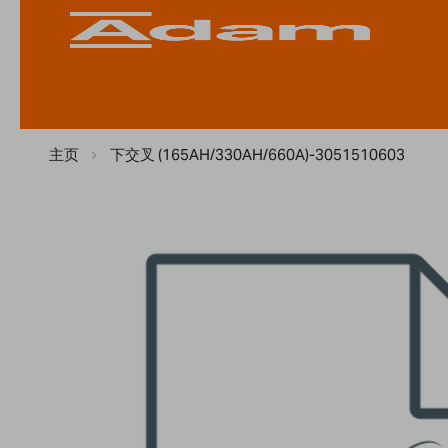
主页
下交叉 (165AH/330AH/660A)-3051510603
Skip
to
the
end
of
the
images
gallery