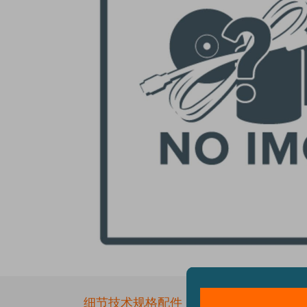
Skip
to
the
细节
技术规格
配件