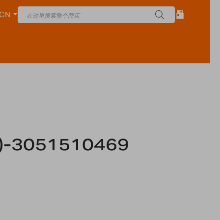
CN
)-3051510469