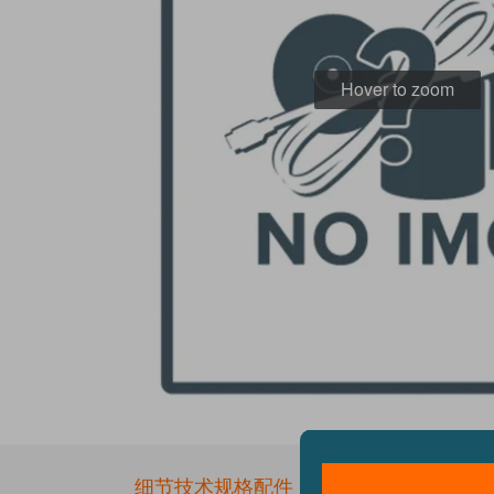
Hover to zoom
Skip
to
the
细节
技术规格
配件