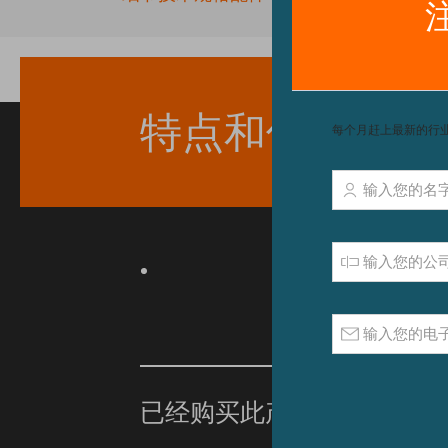
beginning
of
the
images
gallery
特点和优点
已经购买此产品？
单击此处