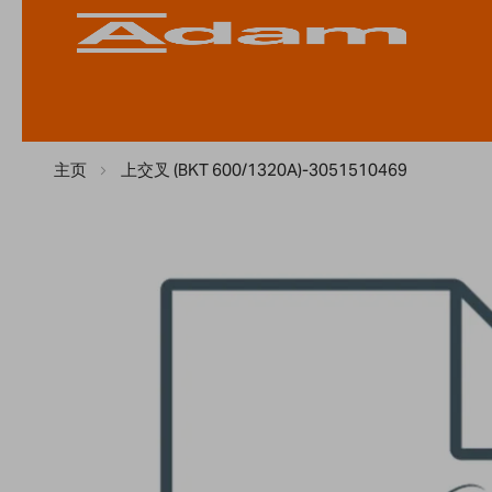
主页
上交叉 (BKT 600/1320A)-3051510469
Skip
to
the
end
of
the
images
gallery