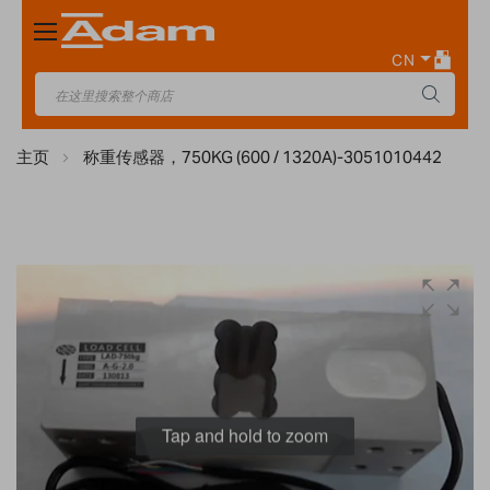
Toggle
Nav
CN
主页
称重传感器，750KG (600 / 1320A)-3051010442
Skip
to
the
end
of
the
images
Tap and hold to zoom
gallery