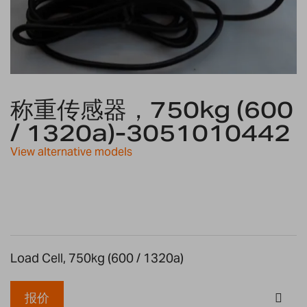
Skip
to
称重传感器，750kg (600
the
/ 1320a)-3051010442
beginning
of
View alternative models
the
images
gallery
Load Cell, 750kg (600 / 1320a)
报价