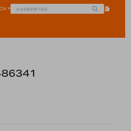
CN
86341