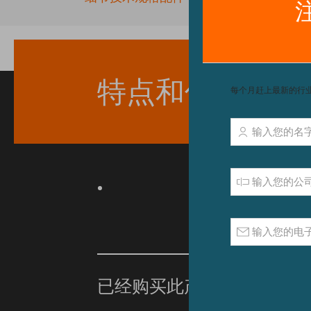
beginning
of
the
images
gallery
特点和优点
已经购买此产品？
单击此处