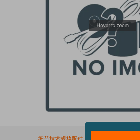
Hover to zoom
Skip
to
the
细节
技术规格
配件