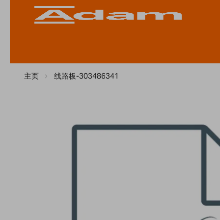
主页
线路板-303486341
Skip
to
the
end
of
the
images
gallery