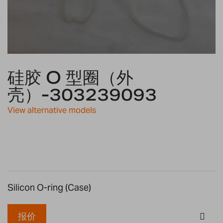
Skip
硅胶 O 型圈（外
to
the
壳）-303239093
beginning
of
View alternative models
the
images
gallery
Silicon O-ring (Case)
报价