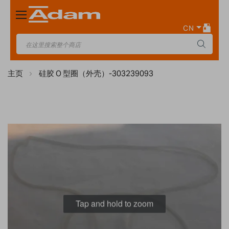
Toggle
Nav
CN
主页
硅胶 O 型圈（外壳）-303239093
Skip
to
the
end
of
the
images
Tap and hold to zoom
gallery