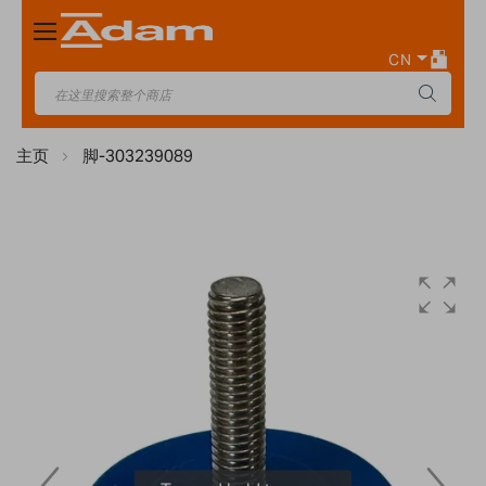
Toggle
Nav
CN
主页
脚-303239089
Skip
to
the
end
of
the
images
gallery