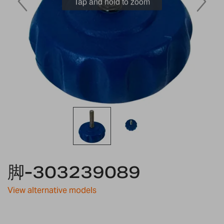
Tap and hold to zoom
Skip
to
脚-303239089
the
beginning
View alternative models
of
the
images