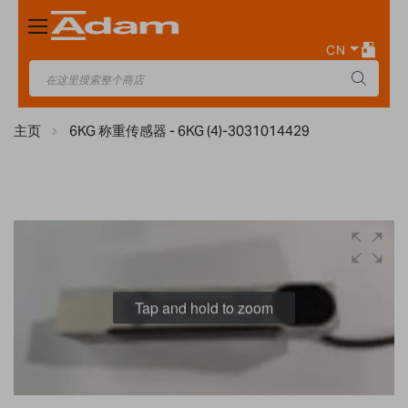
Toggle
Nav
CN
主页
6KG 称重传感器 - 6KG (4)-3031014429
Skip
to
the
end
Tap and hold to zoom
of
the
images
gallery
Skip