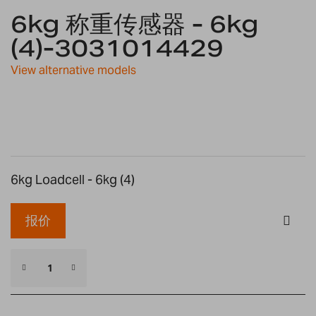
6kg 称重传感器 - 6kg
to
the
(4)-3031014429
beginning
of
View alternative models
the
images
gallery
6kg Loadcell - 6kg (4)
报价