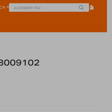
CN
3009102