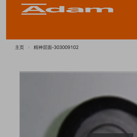
主页
精神层面-303009102
Skip
to
the
end
of
the
images
gallery