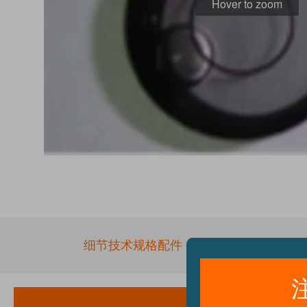
Hover to zoom
Skip
to
the
beginning
of
the
细节
技术规格
配件
images
gallery