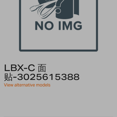
Skip
LBX-C 面
to
the
贴-3025615388
beginning
of
View alternative models
the
images
gallery