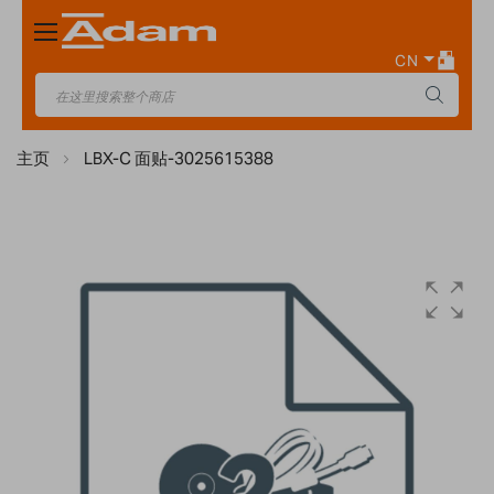
Toggle
Nav
CN
主页
LBX-C 面贴-3025615388
Skip
to
the
end
of
the
images
gallery