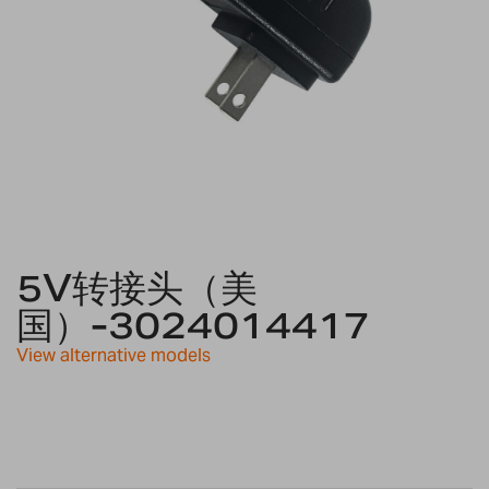
Skip
to
5V转接头（美
the
国）-3024014417
beginning
of
View alternative models
the
images
gallery