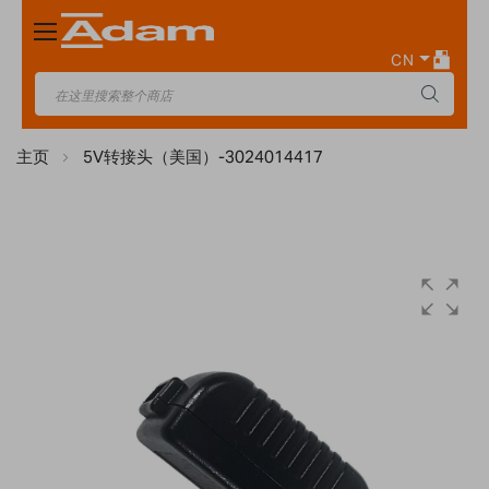
Toggle
Nav
CN
主页
5V转接头（美国）-3024014417
Skip
to
the
end
of
the
images
gallery