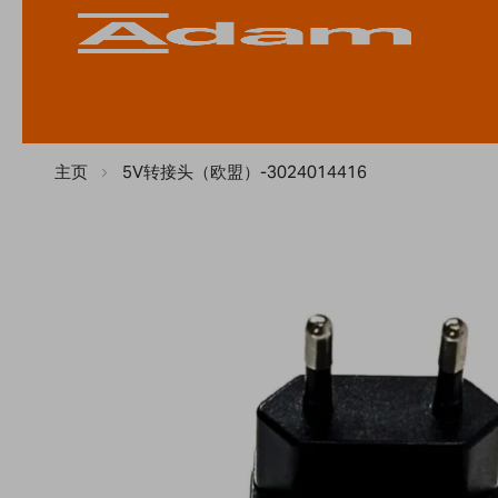
主页
5V转接头（欧盟）-3024014416
Skip
to
the
end
of
the
images
gallery