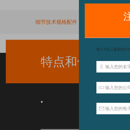
Skip
to
the
细节
技术规格
配件
beginning
of
the
images
gallery
特点和优点