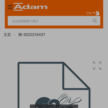
Toggle
Nav
CN
主页
脚-3022316437
Skip
to
the
end
of
the
images
gallery