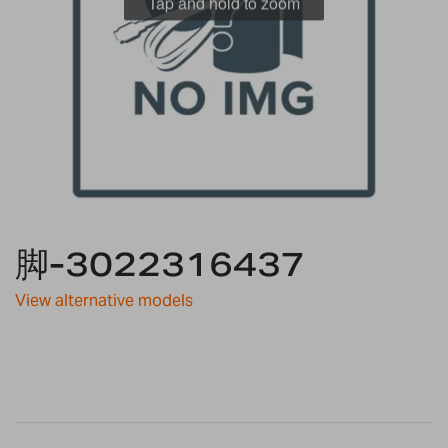
Tap and hold to zoom
Skip
to
脚-3022316437
the
beginning
View alternative models
of
the
images
gallery