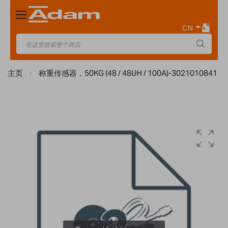
Toggle
Nav
CN
主页
称重传感器，50KG (48 / 48UH / 100A)-3021010841
Skip
to
the
end
of
the
images
gallery