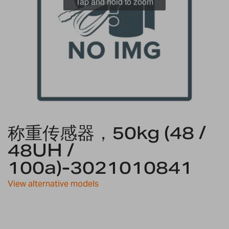
Tap and hold to zoom
Skip
称重传感器，50kg (48 /
to
the
48UH /
beginning
100a)-3021010841
of
the
images
View alternative models
gallery