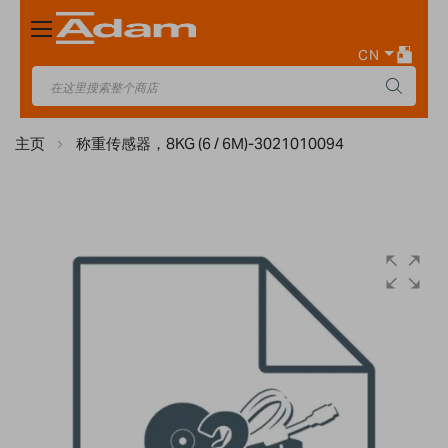
Toggle
Nav
CN
主页
称重传感器，8KG (6 / 6M)-3021010094
Skip
to
the
end
of
the
images
gallery