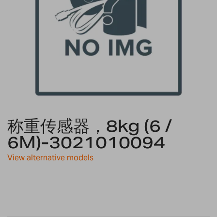
Skip
称重传感器，8kg (6 /
to
the
6M)-3021010094
beginning
of
View alternative models
the
images
gallery