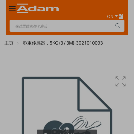
Toggle
Nav
CN
主页
称重传感器，5KG (3 / 3M)-3021010093
Skip
to
the
end
of
the
images
gallery