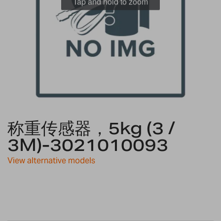
Tap and hold to zoom
Skip
称重传感器，5kg (3 /
to
the
3M)-3021010093
beginning
of
View alternative models
the
images
gallery