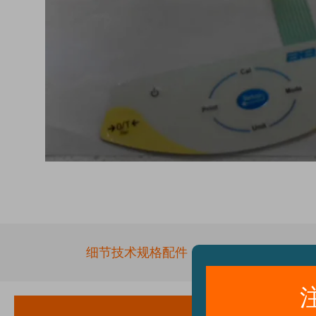
Skip
to
the
beginning
of
the
细节
技术规格
配件
images
gallery