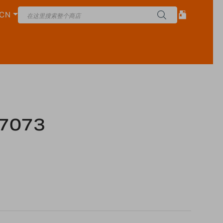
CN
7073