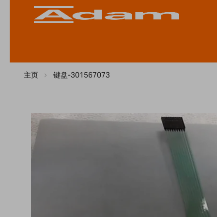
主页
键盘-301567073
Skip
to
the
end
of
the
images
gallery