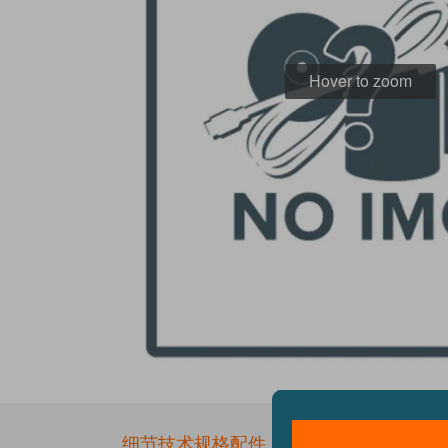
Hover to zoom
Skip
to
the
细节
技术规格
配件