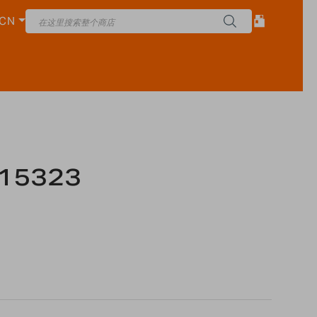
CN
15323