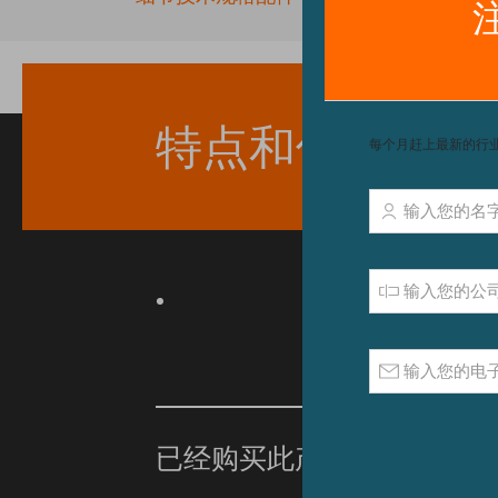
beginning
of
the
images
gallery
特点和优点
已经购买此产品？
单击此处