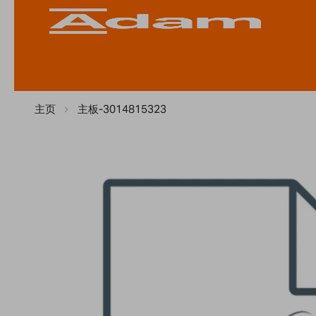
主页
主板-3014815323
Skip
to
the
end
of
the
images
gallery