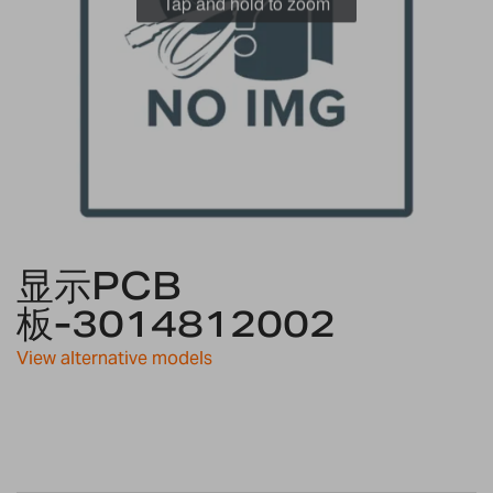
Tap and hold to zoom
Skip
显示PCB
to
the
板-3014812002
beginning
of
View alternative models
the
images
gallery