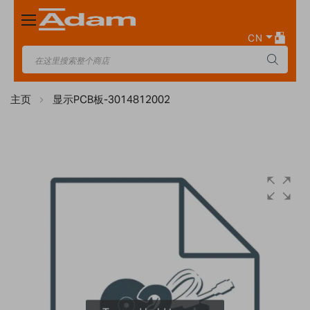
Toggle
Nav
CN
主页
显示PCB板-3014812002
Skip
to
the
end
of
the
images
gallery