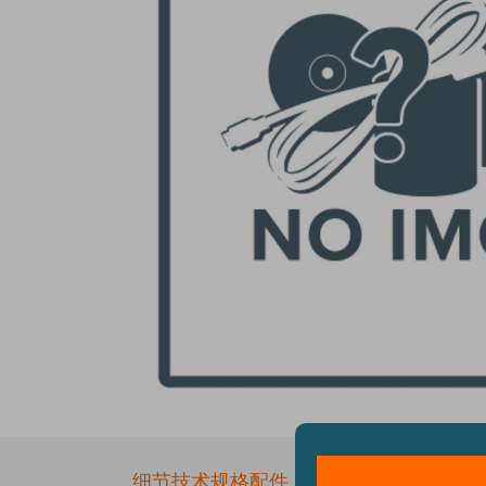
Skip
to
the
细节
技术规格
配件