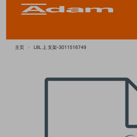
主页
LBL 上 支架-3011516749
Skip
to
the
end
of
the
images
gallery