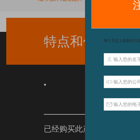
beginning
of
the
images
gallery
特点和优点
已经购买此产品？
单击此处