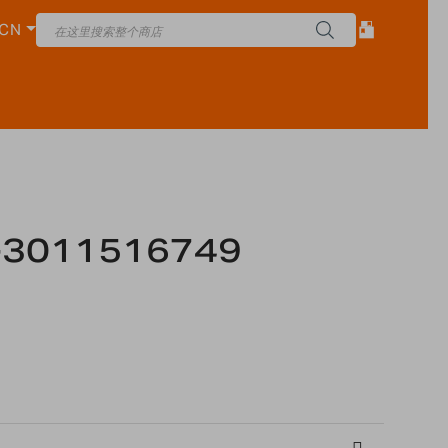
CN
-3011516749