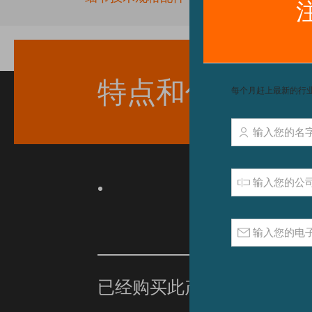
beginning
of
the
images
gallery
特点和优点
已经购买此产品？
单击此处