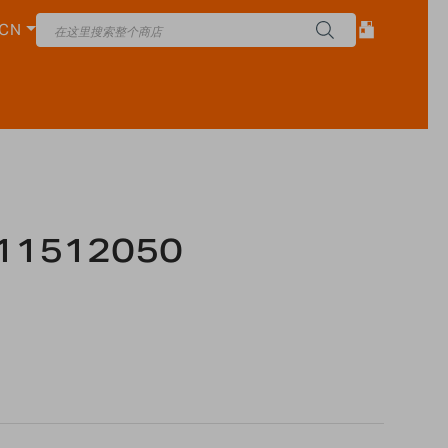
CN
11512050