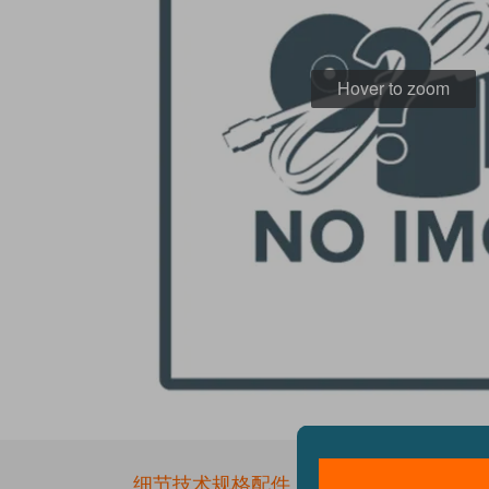
Hover to zoom
Skip
to
the
细节
技术规格
配件