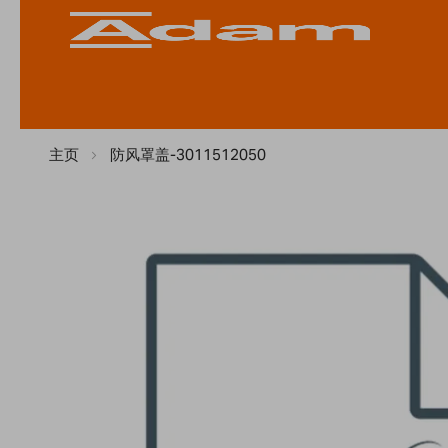
主页
防风罩盖-3011512050
Skip
to
the
end
of
the
images
gallery