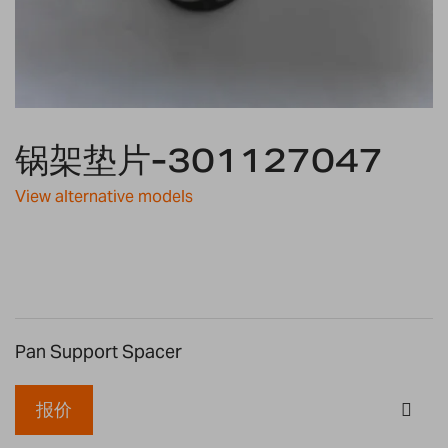
Skip
to
锅架垫片-301127047
the
beginning
View alternative models
of
the
images
gallery
Pan Support Spacer
报价