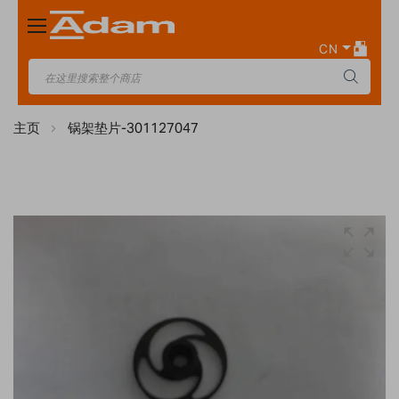
Toggle
Nav
CN
主页
锅架垫片-301127047
Skip
to
the
end
of
the
images
gallery