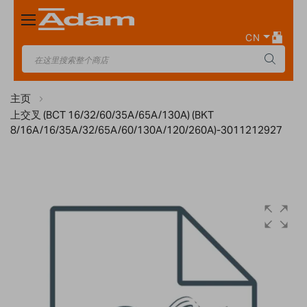
Toggle
Nav
CN
主页
上交叉 (BCT 16/32/60/35A/65A/130A) (BKT
8/16A/16/35A/32/65A/60/130A/120/260A)-3011212927
Skip
to
the
end
of
the
images