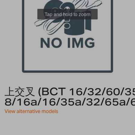
gallery
Tap and hold to zoom
Skip
上交叉 (BCT 16/32/60/35
to
the
8/16a/16/35a/32/65a/
beginning
of
View alternative models
the
images
gallery