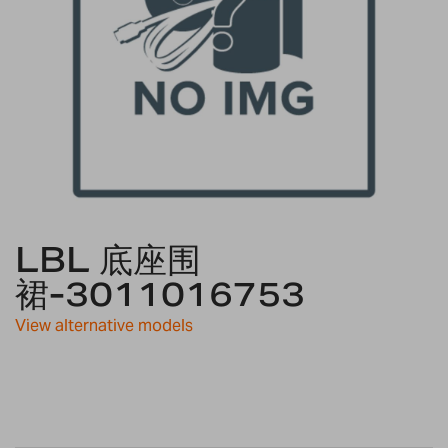
Skip
LBL 底座围
to
the
裙-3011016753
beginning
of
View alternative models
the
images
gallery