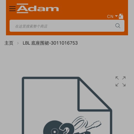
Toggle
Nav
CN
主页
LBL 底座围裙-3011016753
Skip
to
the
end
of
the
images
gallery