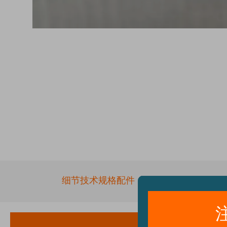
Skip
to
the
beginning
of
the
images
gallery
细节
技术规格
配件