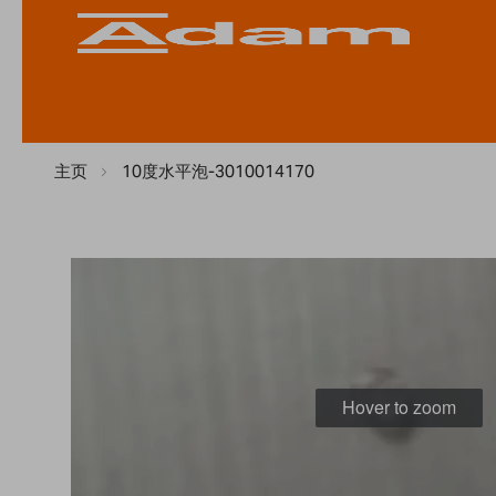
主页
10度水平泡-3010014170
Skip
to
the
end
of
the
Hover to zoom
images
gallery