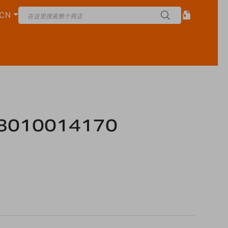
CN
010014170