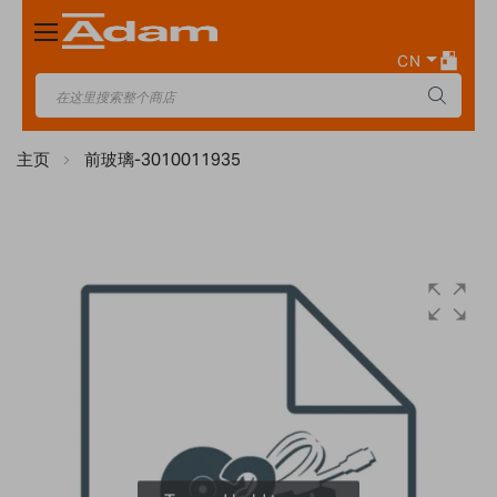
Toggle
Nav
CN
主页
前玻璃-3010011935
Skip
to
the
end
of
the
images
gallery