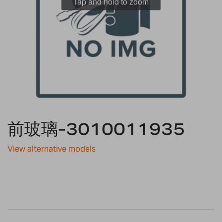
Tap and hold to zoom
Skip
前玻璃-3010011935
to
the
beginning
View alternative models
of
the
images
gallery