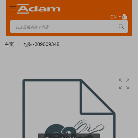
Toggle
Nav
CN
主页
包装-209009348
Skip
to
the
end
of
the
images
gallery