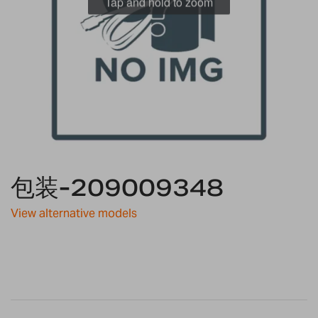
Tap and hold to zoom
Skip
to
包装-209009348
the
beginning
View alternative models
of
the
images
gallery