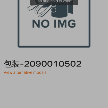
Tap and hold to zoom
Skip
to
包装-2090010502
the
beginning
View alternative models
of
the
images
gallery