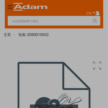
Toggle
Nav
CN
主页
包装-2090010502
Skip
to
the
end
of
the
images
gallery