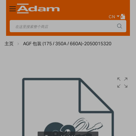
Toggle
Nav
CN
主页
AGF 包装 (175 / 350A / 660A)-2050015320
Skip
to
the
end
of
the
images
gallery