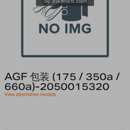
Tap and hold to zoom
Skip
to
AGF 包装 (175 / 350a /
the
660a)-2050015320
beginning
of
View alternative models
the
images
gallery