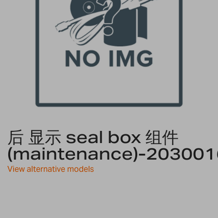
Skip
后 显示 seal box 组件
to
the
(maintenance)-20300
beginning
of
View alternative models
the
images
gallery