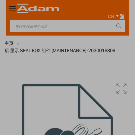
Toggle
Nav
CN
主页
后 显示 SEAL BOX 组件 (MAINTENANCE)-2030016809
Skip
to
the
end
of
the
images
gallery