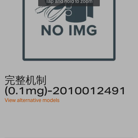
Tap and hold to zoom
Skip
完整机制
to
the
(0.1mg)-2010012491
beginning
of
View alternative models
the
images
gallery