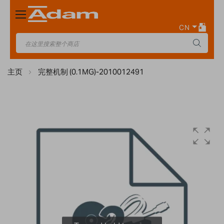
Toggle
Nav
CN
主页
完整机制 (0.1MG)-2010012491
Skip
to
the
end
of
the
images
gallery